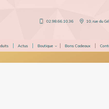
02.98.66.10.36
10, rue du G
duits
Actus
Boutique
Bons Cadeaux
Cont