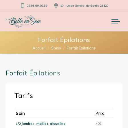
02.98.66.10.36
10, rue du Général de Gaulle 29120
Forfait Épilations
Vous êtes ici :
Accueil
Soins
Forfait Épilations
Forfait Épilations
Tarifs
Soin
Prix
1/2 jambes, maillot, aisselles
40€