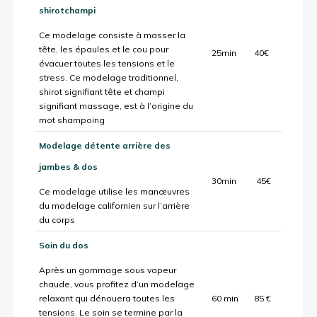
shirotchampi
Ce modelage consiste à masser la
tête, les épaules et le cou pour
25min
40€
évacuer toutes les tensions et le
stress. Ce modelage traditionnel,
shirot signifiant tête et champi
signifiant massage, est à l’origine du
mot shampoing
Modelage détente arrière des
jambes & dos
30min
45€
Ce modelage utilise les manœuvres
du modelage californien sur l’arrière
du corps
Soin du dos
Après un gommage sous vapeur
chaude, vous profitez d’un modelage
relaxant qui dénouera toutes les
60 min
85 €
tensions. Le soin se termine par la