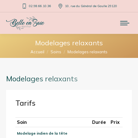
02.98.66.10.36
10, rue du Général de Gaulle 29120
Modelages relaxants
Vous êtes ici :
Accueil
Soins
Modelages relaxants
Modelages relaxants
Tarifs
Soin
Durée
Prix
Modelage indien de la tête