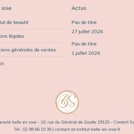
 soie
Actus
itut de beauté
t moi aussi, j’aime cet institut de
Pas de titre
Excellent moment passé
eauté. Merci les filles, continuez
massant . Personnel trè
27 juillet 2026
ons légales
comme ça
professionnel et agréable
Pas de titre
l’impression de me faire
tions générales de ventes
EP
1 juillet 2026
une fée. Ils sont très à l’
liente
Une propreté des lieux q
ct
moment de soins sans 
tableau.
Je recommande fortement
faire un tour. Moi je revien
Justine L
Cliente
beauté belle en soie - 10, rue du Général de Gaulle 29120 - Combrit 
Tél : 02 98 66 10 36 | contact at institut-belle-en-soie.fr