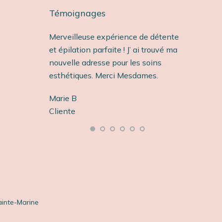
Témoignages
 pour un soin
Merveilleuse expérience de détente
Établisse
s
et épilation parfaite ! J’ ai trouvé ma
et une pri
. J’ai eu
nouvelle adresse pour les soins
recommand
 masser par
esthétiques. Merci Mesdames.
Cathy W
écoute.
Marie B
Cliente
ui laisse se
Cliente
ombres au
 d’aller y
drais !!!
Sainte-Marine