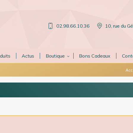
02.98.66.10.36
10, rue du G
duits
Actus
Boutique
Bons Cadeaux
Cont
Vou
Acc