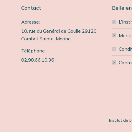
Contact
Belle en
Adresse:
Très gentille et professionnelle. Merci
L’inst
E
beaucoup un vrai bonheur.
b
10, rue du Général de Gaulle 29120
Menti
Combrit Sainte-Marine
Elodie C
Condi
Téléphone:
Cliente
C
02.98.66.10.36
Conta
Institut de 