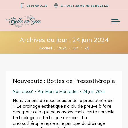
02.98.66.10.36
10, rue du Général de Gaulle 29120
Archives du jour :
24 juin 2024
Vous êtes ici :
Accueil
2024
juin
24
Nouveauté : Bottes de Pressothérapie
Non classé
Par
Marina Morzadec
24 juin 2024
Nous venons de nous équiper de la pressothérapie
!!! Le drainage esthétique n’a plu de preuve à faire
c’est pour cela que nous avons choisi cette nouvelle
technologie en technique de soins. La
pressothérapie reprend le principe du drainage