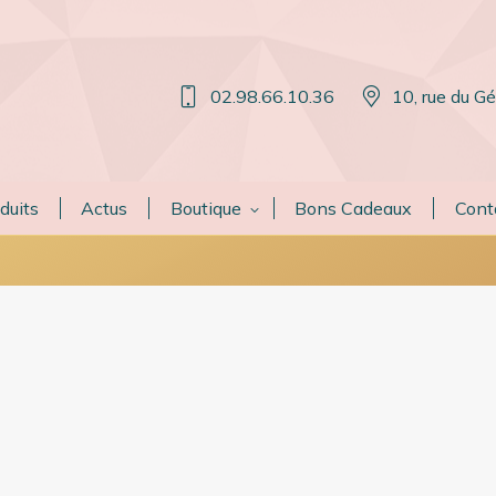
02.98.66.10.36
10, rue du G
duits
Actus
Boutique
Bons Cadeaux
Cont