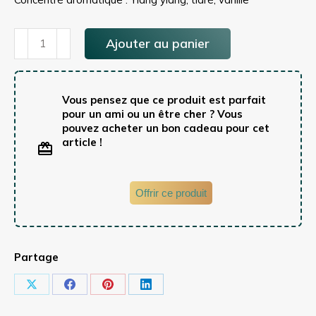
quantité
Ajouter au panier
de
Huile
sublime
de
Vous pensez que ce produit est parfait
Polynésie
pour un ami ou un être cher ? Vous
BIO
pouvez acheter un bon cadeau pour cet
article !
Offrir ce produit
Partage
Partager
Partager
Partager
Partager
sur
sur
sur
sur