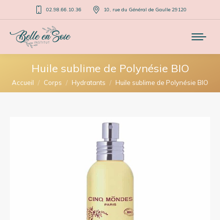
02.98.66.10.36
10, rue du Général de Gaulle 29120
Huile sublime de Polynésie BIO
Vous êtes ici :
Accueil
Corps
Hydratants
Huile sublime de Polynésie BIO