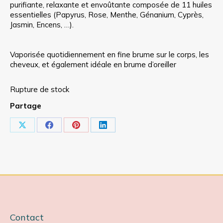
purifiante, relaxante et envoûtante composée de 11 huiles
essentielles (Papyrus, Rose, Menthe, Génanium, Cyprès,
Jasmin, Encens, …).
Vaporisée quotidiennement en fine brume sur le corps, les
cheveux, et également idéale en brume d’oreiller
Rupture de stock
Partage
Partager
Partager
Partager
Partager
sur
sur
sur
sur
X
Facebook
Pinterest
LinkedIn
Contact