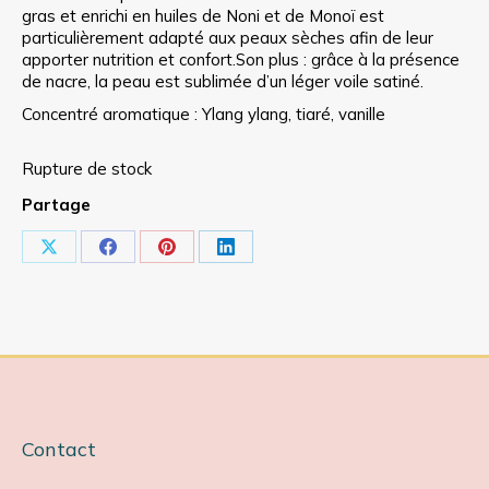
gras et enrichi en huiles de Noni et de Monoï est
particulièrement adapté aux peaux sèches afin de leur
apporter nutrition et confort.Son plus : grâce à la présence
de nacre, la peau est sublimée d’un léger voile satiné.
Concentré aromatique : Ylang ylang, tiaré, vanille
Rupture de stock
Partage
Partager
Partager
Partager
Partager
sur
sur
sur
sur
X
Facebook
Pinterest
LinkedIn
Contact