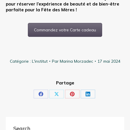
pour réserver l’expérience de beauté et de bien-être
parfaite pour la Fête des Mères !
Commandez votre Carte cadeau
Catégorie :
L'institut
Par
Marina Morzadec
17 mai 2024
Partage
Partager
Partager
Partager
Partager
sur
sur
sur
sur
Facebook
X
Pinterest
LinkedIn
Search