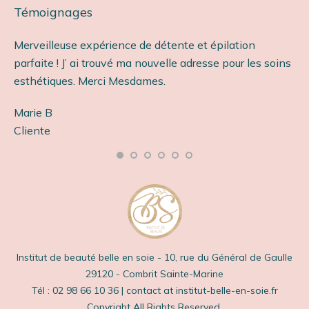
Témoignages
Merveilleuse expérience de détente et épilation
Ét
parfaite ! J’ ai trouvé ma nouvelle adresse pour les soins
so
esthétiques. Merci Mesdames.
Ca
Marie B
Cl
s
Cliente
e
Institut de beauté belle en soie - 10, rue du Général de Gaulle
29120 - Combrit Sainte-Marine
Tél : 02 98 66 10 36 | contact at institut-belle-en-soie.fr
Copyright All Rights Reserved.