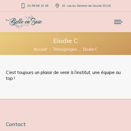
02.98.66.10.36
10, rue du Général de Gaulle 29120
Elodie C
Vous êtes ici :
Accueil
Témoignages
Elodie C
C’est toujours un plaisir de venir à l’institut, une équipe au
top !
Contact