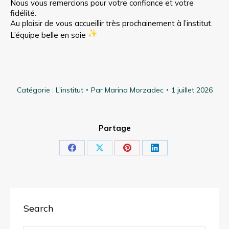
Nous vous remercions pour votre confiance et votre
fidélité.
Au plaisir de vous accueillir très prochainement à l’institut.
L’équipe belle en soie
Catégorie :
L'institut
Par
Marina Morzadec
1 juillet 2026
Partage
Partager
Partager
Partager
Partager
sur
sur
sur
sur
Facebook
X
Pinterest
LinkedIn
Search