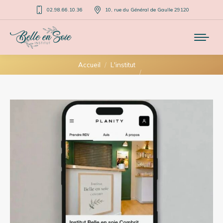
02.98.66.10.36
10, rue du Général de Gaulle 29120
Vous êtes ici :
Accueil
L'institut